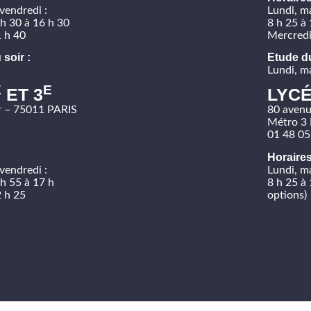
 vendredi :
Lundi, ma
 h 30 à 16 h 30
8 h 25 à 
1 h 40
Mercredi
 soir :
Etude du
Lundi, ma
E
E
ET 3
LYCÉ
r – 75011 PARIS
80 avenu
Métro 3 
01 48 05
Horaires
 vendredi :
Lundi, ma
 h 55 à 17 h
8 h 25 à 
2 h 25
options)