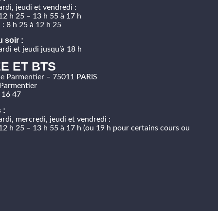
rdi, jeudi et vendredi :
12 h 25 – 13 h 55 à 17 h
 : 8 h 25 à 12 h 25
 soir :
rdi et jeudi jusqu’à 18 h
E ET BTS
e Parmentier – 75011 PARIS
Parmentier
 16 47
 :
rdi, mercredi, jeudi et vendredi :
12 h 25 – 13 h 55 à 17 h (ou 19 h pour certains cours ou