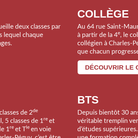
COLLÈGE
eille deux classes par
Au 64 rue Saint-Maur
e
s lequel chaque
à partir de la 4
, le c
ages.
collégien à Charles-P
que chacun progresse 
DÉCOUVRIR LE
BTS
de
classes de 2
Depuis bientôt 30 an
re
, 5 classes de 1
et
véritable tremplin ver
re
le
de 1
et T
en voie
d’études supérieures.
rles-Péguy, c’est être
une formation complè