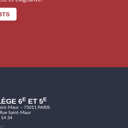
BTS
E
E
ÈGE 6
ET 5
aint-Maur – 75011 PARIS
Rue Saint-Maur
 14 34
 :