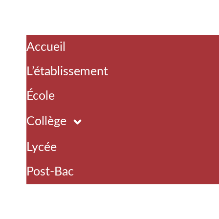
Accueil
L’établissement
École
Collège
Lycée
Post-Bac