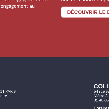
n engagement au
DÉCOUVRIR LE 
COLL
011 PARIS
64 rue S
aire
Métro 3 
01 48 05
Horaires