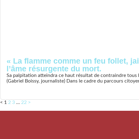
« La flamme comme un feu follet, jai
l’âme résurgente du mort.
Sa palpitation atteindra ce haut résultat de contraindre tous
(Gabriel Boissy, journaliste) Dans le cadre du parcours citoye
<
1
2
3
…
22
>