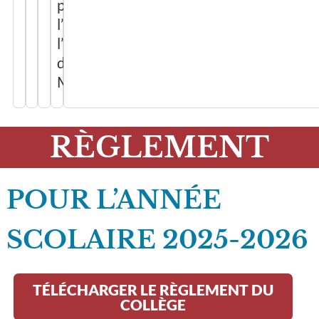
par
l’association
l’Ordre
de
Malte.
RÈGLEMENT
POUR L’ANNÉE
SCOLAIRE 2025-2026
TÉLÉCHARGER LE RÈGLEMENT DU
COLLÈGE