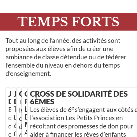
TEMPS FORTS
Tout au long de l’année, des activités sont
proposées aux élèves afin de créer une
ambiance de classe détendue ou de fédérer
l’ensemble du niveau en dehors du temps
d’enseignement.
JOURNÉE
JOURNÉE
OLYMPIADES
COLLECTE
CROSS DE SOLIDARITÉ DES
D’INTÉGRATION
DES
POUR
6ÈMES
Toutes
TALENTS
L’ORDRE
e
En
Les élèves de 6
s’engagent aux côtés 
les
DE
Les
début
l’association Les Petits Princes en
classes
MALTE
élèves
d’année,
récoltant des promesses de don pour
de
Au
font
e
chaque
aider à financer les rêves d’enfants
6