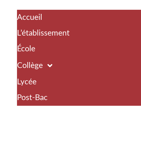
Accueil
L’établissement
École
Collège
Lycée
Post-Bac