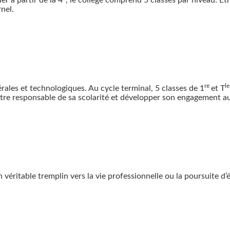
r à partir de la 4
, le collège comprend 5 classes par niveau. Êt
nel.
re
l
rales et technologiques. Au cycle terminal, 5 classes de 1
et T
être responsable de sa scolarité et développer son engagement au
éritable tremplin vers la vie professionnelle ou la poursuite d’