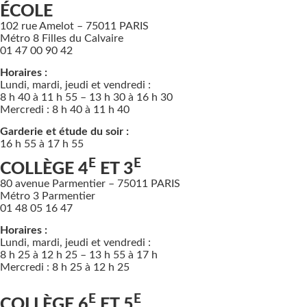
ÉCOLE
102 rue Amelot – 75011 PARIS
Métro 8 Filles du Calvaire
01 47 00 90 42
Horaires :
Lundi, mardi, jeudi et vendredi :
8 h 40 à 11 h 55 – 13 h 30 à 16 h 30
Mercredi : 8 h 40 à 11 h 40
Garderie et étude du soir :
16 h 55 à 17 h 55
E
E
COLLÈGE 4
ET 3
80 avenue Parmentier – 75011 PARIS
Métro 3 Parmentier
01 48 05 16 47
Horaires :
Lundi, mardi, jeudi et vendredi :
8 h 25 à 12 h 25 – 13 h 55 à 17 h
Mercredi : 8 h 25 à 12 h 25
E
E
COLLÈGE 6
ET 5