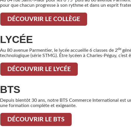
Au 64 rue Saint-Maur pour les 6
/5
puis au 80 avenue Parmentie
pour que chacun progresse à son rythme et dans un esprit frater
DÉCOUVRIR LE COLLÈGE
LYCÉE
de
Au 80 avenue Parmentier, le lycée accueille 6 classes de 2
géné
technologique (série STMG). Être lycéen à Charles-Péguy, c’est 
DÉCOUVRIR LE LYCÉE
BTS
Depuis bientôt 30 ans, notre BTS Commerce International est un v
une formation complète et exigeante.
DÉCOUVRIR LE BTS