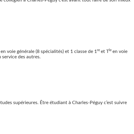
re collégien à Charles-Péguy c’est avant tout faire de son mieux
e
re
le
en voie générale (8 spécialités) et 1 classe de 1
et T
en voie
 service des autres.
études supérieures. Être étudiant à Charles-Péguy c’est suivre