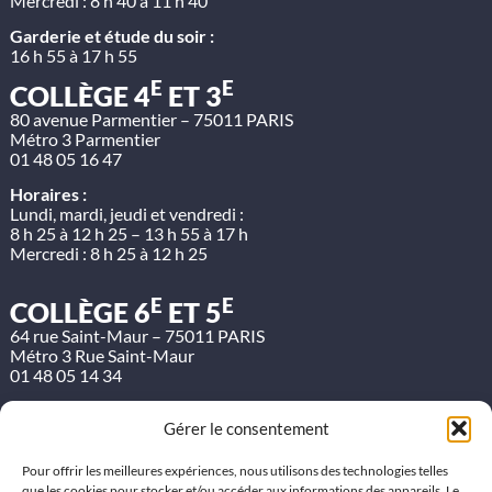
Mercredi : 8 h 40 à 11 h 40
Garderie et étude du soir :
16 h 55 à 17 h 55
E
E
COLLÈGE 4
ET 3
80 avenue Parmentier – 75011 PARIS
Métro 3 Parmentier
01 48 05 16 47
Horaires :
Lundi, mardi, jeudi et vendredi :
8 h 25 à 12 h 25 – 13 h 55 à 17 h
Mercredi : 8 h 25 à 12 h 25
E
E
COLLÈGE 6
ET 5
64 rue Saint-Maur – 75011 PARIS
Métro 3 Rue Saint-Maur
01 48 05 14 34
Horaires :
Gérer le consentement
Lundi, mardi, jeudi et vendredi :
8 h 25 à 12 h 25 – 13 h 55 à 17 h
Mercredi : 8 h 25 à 12 h 25
Pour offrir les meilleures expériences, nous utilisons des technologies telles
que les cookies pour stocker et/ou accéder aux informations des appareils. Le