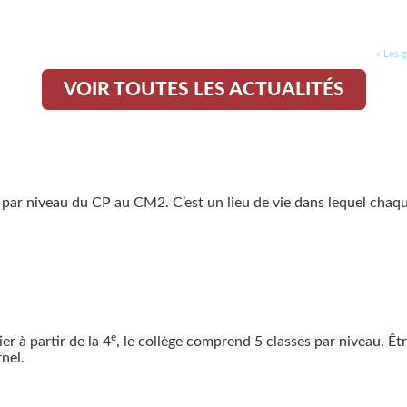
« Les 
VOIR TOUTES LES ACTUALITÉS
s par niveau du CP au CM2. C’est un lieu de vie dans lequel chaq
e
r à partir de la 4
, le collège comprend 5 classes par niveau. Êt
nel.