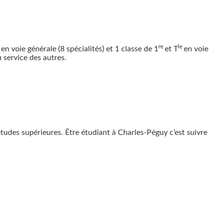
e
re
le
en voie générale (8 spécialités) et 1 classe de 1
et T
en voie
 service des autres.
études supérieures. Être étudiant à Charles-Péguy c’est suivre