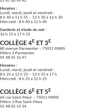
01 47 00 90 42
Horaires :
Lundi, mardi, jeudi et vendredi :
8 h 40 à 11 h 55 – 13 h 30 à 16 h 30
Mercredi : 8 h 40 à 11 h 40
Garderie et étude du soir :
16 h 55 à 17 h 55
E
E
COLLÈGE 4
ET 3
80 avenue Parmentier – 75011 PARIS
Métro 3 Parmentier
01 48 05 16 47
Horaires :
Lundi, mardi, jeudi et vendredi :
8 h 25 à 12 h 25 – 13 h 55 à 17 h
Mercredi : 8 h 25 à 12 h 25
E
E
COLLÈGE 6
ET 5
64 rue Saint-Maur – 75011 PARIS
Métro 3 Rue Saint-Maur
01 48 05 14 34