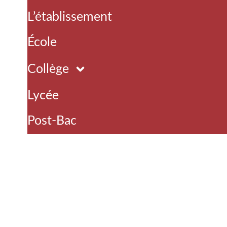
L’établissement
École
Collège
Lycée
Post-Bac