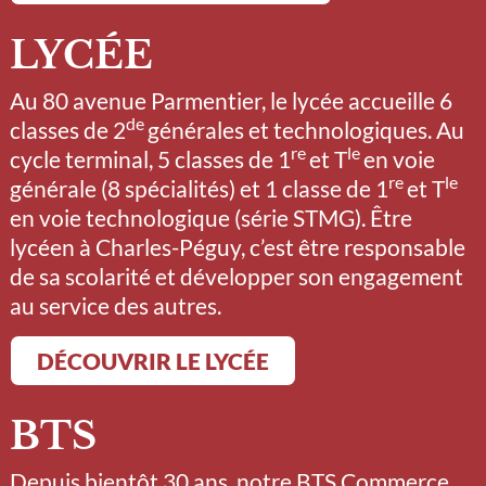
LYCÉE
Au 80 avenue Parmentier, le lycée accueille 6
de
classes de 2
générales et technologiques. Au
re
le
cycle terminal, 5 classes de 1
et T
en voie
re
le
générale (8 spécialités) et 1 classe de 1
et T
en voie technologique (série STMG). Être
lycéen à Charles-Péguy, c’est être responsable
de sa scolarité et développer son engagement
au service des autres.
DÉCOUVRIR LE LYCÉE
BTS
Depuis bientôt 30 ans, notre BTS Commerce