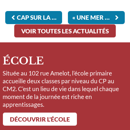
CAP SUR LA NORMANDIE
« UNE MER CALME N’A JAMAIS FAIT UN BON MARIN » (PROVERBE ANGLAIS)
VOIR TOUTES LES ACTUALITÉS
ÉCOLE
Située au 102 rue Amelot, l’école primaire
accueille deux classes par niveau du CP au
CM2. C’est un lieu de vie dans lequel chaque
moment de la journée est riche en
apprentissages.
DÉCOUVRIR L'ÉCOLE