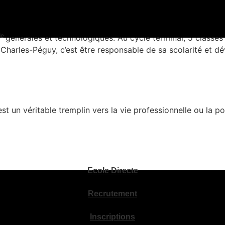
de
générales et technologiques. Au cycle terminal, 5 classes
 Charles-Péguy, c’est être responsable de sa scolarité et 
 un véritable tremplin vers la vie professionnelle ou la po
Ecole Directe
Recrutement
Inscriptions