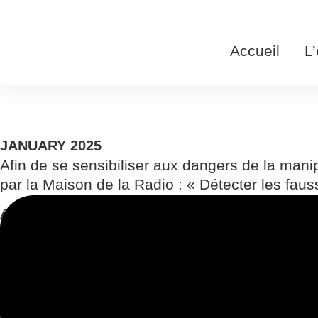
Skip
to
content
Accueil
L
JANUARY 2025
Afin de se sensibiliser aux dangers de la mani
par la Maison de la Radio : « Détecter les faus
Accompagnés par un professionnel qui leur a fai
les investigateurs, les élèves ont ensuite été i
d’abord vérifié leur véracité.
Un exercice qui les a beaucoup intéressés et 