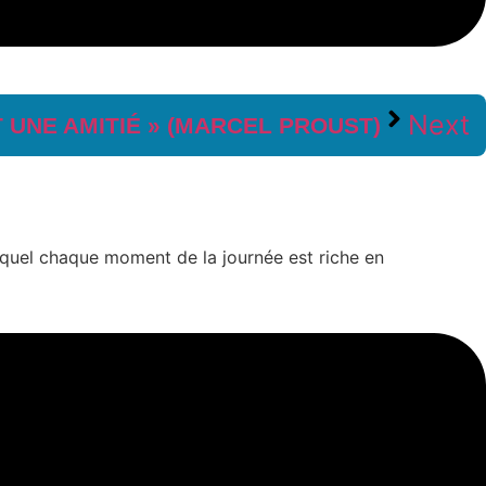
Next
 UNE AMITIÉ » (MARCEL PROUST)
lequel chaque moment de la journée est riche en
 niveau. Être collégien à Charles-Péguy c’est avant tout