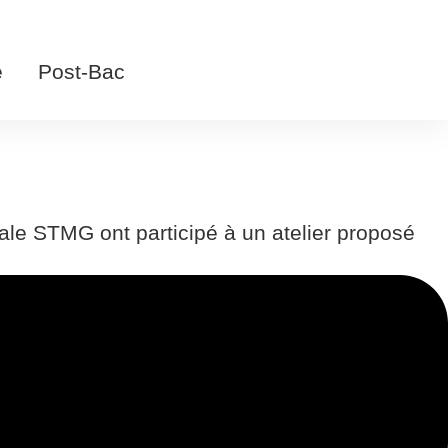
e
Post-Bac
nale STMG ont participé à un atelier proposé
liste et les méthodes de travail utilisées par
pour présenter des informations, après avoir
 recul sur le monde des médias.
Janvier 2025