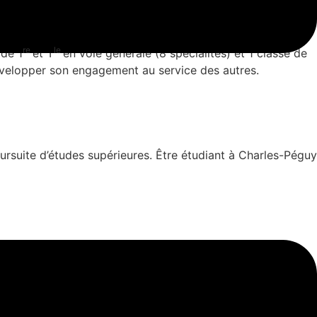
re
le
 de 1
et T
en voie générale (8 spécialités) et 1 classe de
développer son engagement au service des autres.
ursuite d’études supérieures. Être étudiant à Charles-Péguy