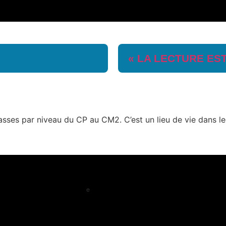
« LA LECTURE EST
classes par niveau du CP au CM2. C’est un lieu de vie dans 
e
entier à partir de la 4
, le collège comprend 5 classes par
et dans un esprit fraternel.