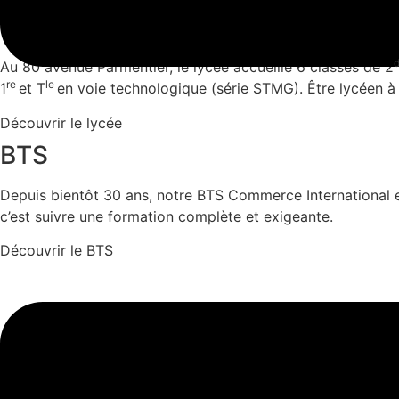
Lycée
Au 80 avenue Parmentier, le lycée accueille 6 classes de 2
re
le
1
et T
en voie technologique (série STMG). Être lycéen à
Découvrir le lycée
BTS
Depuis bientôt 30 ans, notre BTS Commerce International est
c’est suivre une formation complète et exigeante.
Découvrir le BTS