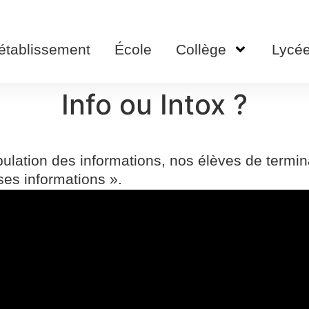
’établissement
École
Collège
Lycé
Info ou Intox ?
pulation des informations, nos élèves de termi
ses informations ».
t découvrir les spécificités du métier de journa
nvités à se mettre à leur tour derrière le micro 
qui leur permettra sûrement de prendre plus de