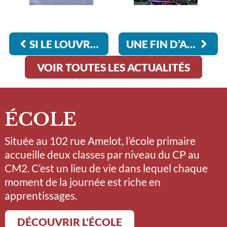
SI LE LOUVRE M’ÉTAIT CONTÉ…
UNE FIN D’ANNÉE DIVERSIFIÉE
VOIR TOUTES LES ACTUALITÉS
ÉCOLE
Située au 102 rue Amelot, l’école primaire
accueille deux classes par niveau du CP au
CM2. C’est un lieu de vie dans lequel chaque
moment de la journée est riche en
apprentissages.
DÉCOUVRIR L'ÉCOLE