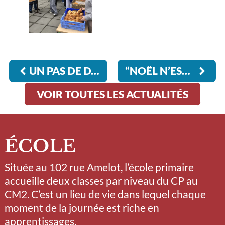
UN PAS DE DANSE À LA COUR ROYALE
“NOËL N’EST PAS UN JOUR NI UNE SAISON, C’EST UN ÉTAT D’ESPRIT.” (CALVIN COOLIDGE)
VOIR TOUTES LES ACTUALITÉS
ÉCOLE
Située au 102 rue Amelot, l’école primaire
accueille deux classes par niveau du CP au
CM2. C’est un lieu de vie dans lequel chaque
moment de la journée est riche en
apprentissages.