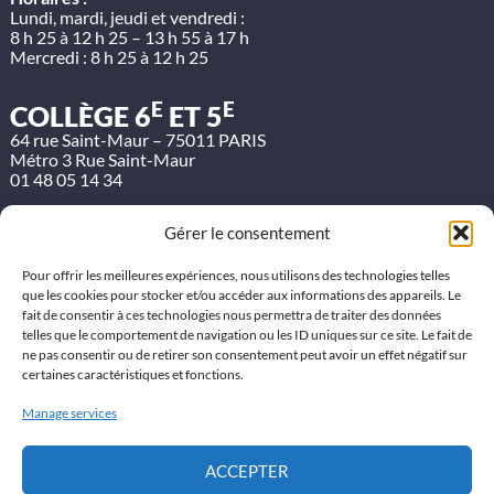
Lundi, mardi, jeudi et vendredi :
8 h 25 à 12 h 25 – 13 h 55 à 17 h
Mercredi : 8 h 25 à 12 h 25
E
E
COLLÈGE 6
ET 5
64 rue Saint-Maur – 75011 PARIS
Métro 3 Rue Saint-Maur
01 48 05 14 34
Horaires :
Gérer le consentement
Lundi, mardi, jeudi et vendredi :
8 h 25 à 12 h 25 – 13 h 55 à 17 h
Mercredi : 8 h 25 à 12 h 25
Pour offrir les meilleures expériences, nous utilisons des technologies telles
que les cookies pour stocker et/ou accéder aux informations des appareils. Le
Etude du soir :
fait de consentir à ces technologies nous permettra de traiter des données
Lundi, mardi et jeudi jusqu’à 18 h
telles que le comportement de navigation ou les ID uniques sur ce site. Le fait de
ne pas consentir ou de retirer son consentement peut avoir un effet négatif sur
LYCÉE ET BTS
certaines caractéristiques et fonctions.
80 avenue Parmentier – 75011 PARIS
Métro 3 Parmentier
Manage services
01 48 05 16 47
Horaires :
ACCEPTER
Lundi, mardi, mercredi, jeudi et vendredi :