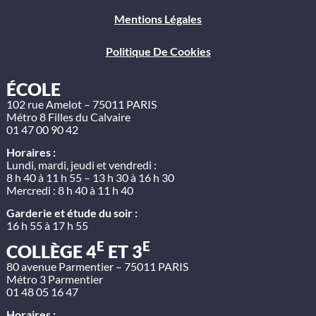
Mentions Légales
Politique De Cookies
ÉCOLE
102 rue Amelot – 75011 PARIS
Métro 8 Filles du Calvaire
01 47 00 90 42
Horaires :
Lundi, mardi, jeudi et vendredi :
8 h 40 à 11 h 55 – 13 h 30 à 16 h 30
Mercredi : 8 h 40 à 11 h 40
Garderie et étude du soir :
16 h 55 à 17 h 55
E
E
COLLÈGE 4
ET 3
80 avenue Parmentier – 75011 PARIS
Métro 3 Parmentier
01 48 05 16 47
Horaires :