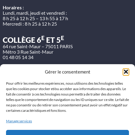
Horaires :
Lundi, mardi, jeudi et vendredi :
8 h 25 à 12 h 25 – 13 h 55 à 17 h
Mercredi : 8 h 25 à 12 h 25
E
E
COLLÈGE 6
ET 5
64 rue Saint-Maur – 75011 PARIS
Métro 3 Rue Saint-Maur
01 48 05 14 34
Horaires :
Gérer le consentement
Lundi, mardi, jeudi et vendredi :
8 h 25 à 12 h 25 – 13 h 55 à 17 h
Mercredi : 8 h 25 à 12 h 25
Pour offrir les meilleures expériences, nous utilisons des technologies telles
que les cookies pour stocker et/ou accéder aux informations des appareils. Le
Etude du soir :
fait de consentir à ces technologies nous permettra de traiter des données
Lundi, mardi et jeudi jusqu’à 18 h
telles que le comportement de navigation ou les ID uniques sur ce site. Le fait de
ne pas consentir ou de retirer son consentement peut avoir un effet négatif sur
LYCÉE ET BTS
certaines caractéristiques et fonctions.
80 avenue Parmentier – 75011 PARIS
Métro 3 Parmentier
Manage services
01 48 05 16 47