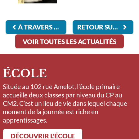
À TRAVERS LES PASSAGES DU TEMPS
RETOUR SUR L’EXPOSITION SILENCE
VOIR TOUTES LES ACTUALITÉS
ÉCOLE
Située au 102 rue Amelot, l’école primaire
accueille deux classes par niveau du CP au
CM2. C’est un lieu de vie dans lequel chaque
moment de la journée est riche en
apprentissages.
DÉCOUVRIR L'ÉCOLE