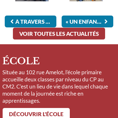
À TRAVERS LES PASSAGES DU TEMPS
« UN ENFANT QUI LIT SERA UN ADULTE QUI PENSE » (FLORE VASSEUR)
VOIR TOUTES LES ACTUALITÉS
ÉCOLE
Située au 102 rue Amelot, l’école primaire
accueille deux classes par niveau du CP au
CM2. C’est un lieu de vie dans lequel chaque
moment de la journée est riche en
apprentissages.
DÉCOUVRIR L'ÉCOLE