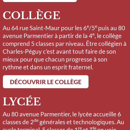
COLLÈGE
e
e
Au 64 rue Saint-Maur pour les 6
/5
puis au 80
e
avenue Parmentier à partir de la 4
, le collège
comprend 5 classes par niveau. Être collégien à
Charles-Péguy c’est avant tout faire de son
mieux pour que chacun progresse à son
rythme et dans un esprit fraternel.
DÉCOUVRIR LE COLLÈGE
LYCÉE
Au 80 avenue Parmentier, le lycée accueille 6
de
classes de 2
générales et technologiques. Au
re
le
cycle terminal, 5 classes de 1
et T
en voie