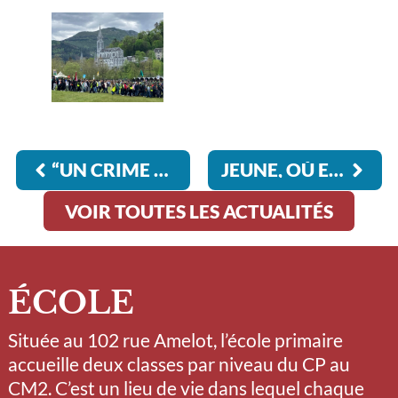
“UN CRIME PEUT ÊTRE UNE ŒUVRE D’ART, ET UN DÉTECTIVE UN ARTISTE.” (AGATHA CHRISTIE)
JEUNE, OÙ EST MA LIBERTÉ D’EXPRESSION ?
VOIR TOUTES LES ACTUALITÉS
ÉCOLE
Située au 102 rue Amelot, l’école primaire
accueille deux classes par niveau du CP au
CM2. C’est un lieu de vie dans lequel chaque