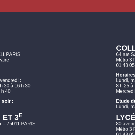
COLL
011 PARIS
64 rue S
vaire
Métro 3 
01 48 05
Horaires
 vendredi :
Lundi, ma
 h 30 à 16 h 30
8 h 25 à
1 h 40
Mercredi 
 soir :
Etude du
Lundi, ma
E
E
ET 3
LYCÉ
r – 75011 PARIS
80 aven
Métro 3 
01 48 05