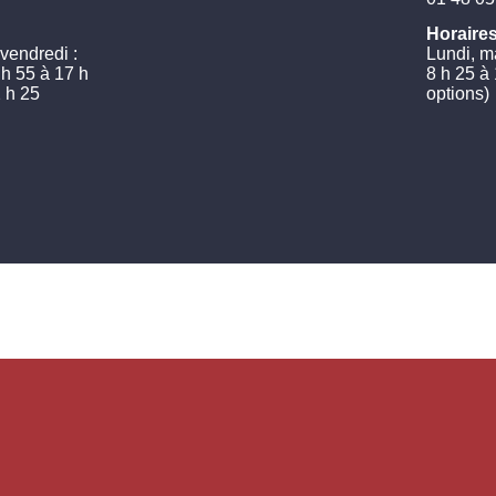
Horaires
 vendredi :
Lundi, ma
 h 55 à 17 h
8 h 25 à
2 h 25
options)