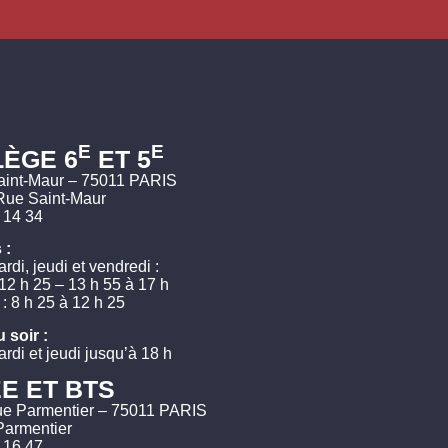
E
E
ÈGE 6
ET 5
aint-Maur – 75011 PARIS
Rue Saint-Maur
 14 34
 :
rdi, jeudi et vendredi :
 12 h 25 – 13 h 55 à 17 h
: 8 h 25 à 12 h 25
 soir :
rdi et jeudi jusqu’à 18 h
E ET BTS
ue Parmentier – 75011 PARIS
Parmentier
 16 47