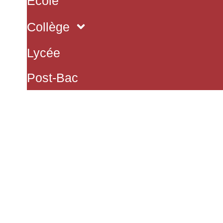
École
Collège
Lycée
Post-Bac