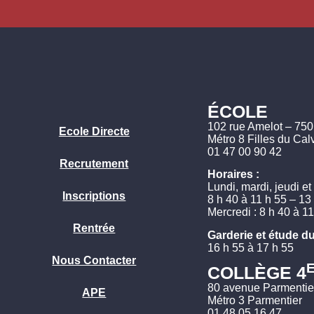
ÉCOLE
102 rue Amelot – 75
Ecole Directe
Métro 8 Filles du Cal
01 47 00 90 42
Recrutement
Horaires :
Lundi, mardi, jeudi et
Inscriptions
8 h 40 à 11 h 55 – 13
Mercredi : 8 h 40 à 1
Rentrée
Garderie et étude du
16 h 55 à 17 h 55
Nous Contacter
COLLÈGE 4
80 avenue Parmentie
APE
Métro 3 Parmentier
01 48 05 16 47