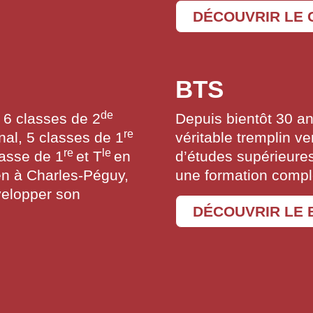
DÉCOUVRIR LE
BTS
de
 6 classes de 2
Depuis bientôt 30 a
re
nal, 5 classes de 1
véritable tremplin ve
re
le
lasse de 1
et T
en
d’études supérieures
en à Charles-Péguy,
une formation compl
évelopper son
DÉCOUVRIR LE 