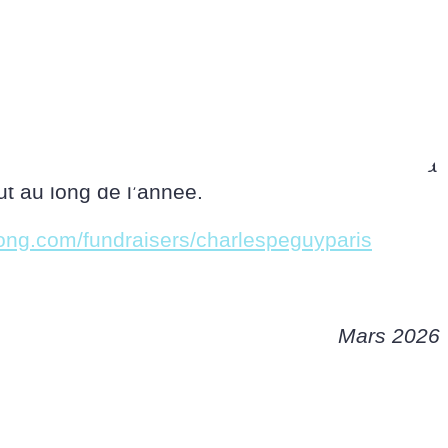
26 mars 2026. L’intégralité des bénéfices sera
ut au long de l’année.
kong.com/fundraisers/charlespeguyparis
Mars 2026