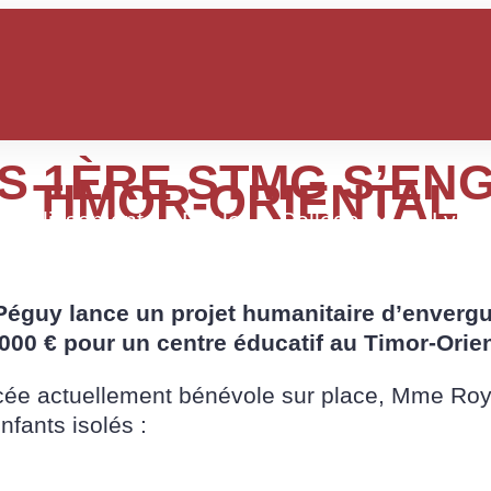
ES 1ÈRE STMG S’E
TIMOR-ORIENTAL
’établissement
École
Collège
Lycé
guy lance un projet humanitaire d’envergur
 000 € pour un centre éducatif au Timor-Orien
cée actuellement bénévole sur place, Mme Roya
nfants isolés :
uveaux sanitaires.