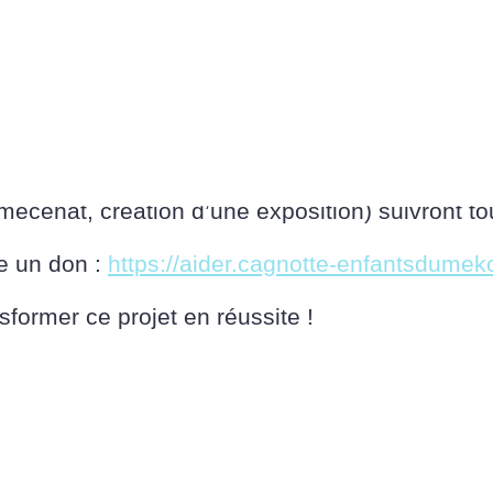
les et de chaises pour le réfectoire.
ture métallique pour le potager.
d’armoires dans les dortoirs.
l’organisation du « Bol de Riz » solidaire le 
mécénat, création d’une exposition) suivront to
re un don :
https://aider.cagnotte-enfantsdume
former ce projet en réussite !