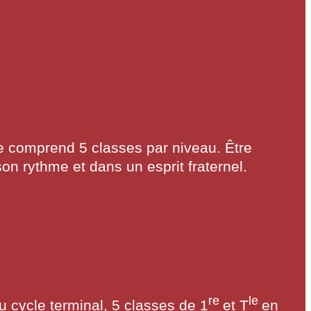
ge comprend 5 classes par niveau. Être
n rythme et dans un esprit fraternel.
re
le
u cycle terminal, 5 classes de 1
et T
en