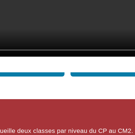
« LE CHEVAL ARRIVE, LA RÉUSSITE SUIT IMMÉDIATEMENT » (PROVERBE CHINOIS)
cueille deux classes par niveau du CP au CM2. 