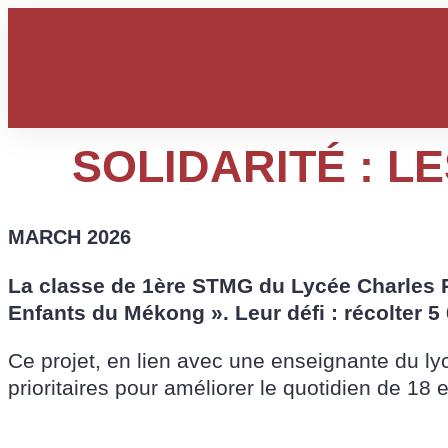
Skip
to
content
SOLIDARITÉ : L
Accueil
L
MARCH 2026
La classe de 1ère STMG du Lycée Charles Pé
Enfants du Mékong ». Leur défi : récolter 5
Ce projet, en lien avec une enseignante du ly
prioritaires pour améliorer le quotidien de 18 e
Améliorer l’hygiène en construisant de no