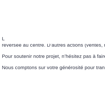
Faciliter la restauration par l’achat de tab
Protéger les récoltes en installant une clô
Permettre plus de rangements par la pose 
Première étape : le Bol de Riz
La mobilisation commence dès maintenant avec 
reversée au centre. D’autres actions (ventes, 
Pour soutenir notre projet, n’hésitez pas à fai
Nous comptons sur votre générosité pour trans