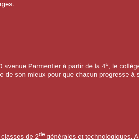
ages.
e
0 avenue Parmentier à partir de la 4
, le collè
ire de son mieux pour que chacun progresse à so
de
 classes de 2
générales et technologiques. A