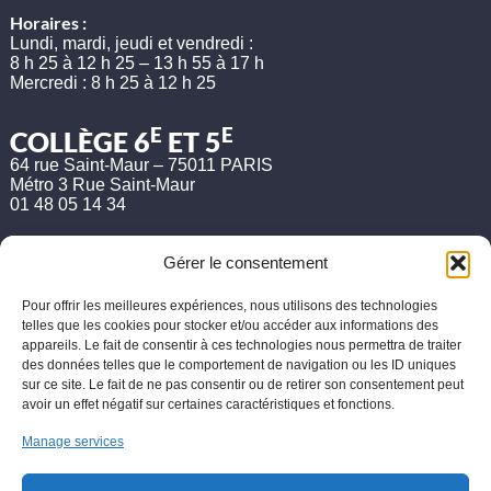
Horaires :
Lundi, mardi, jeudi et vendredi :
8 h 25 à 12 h 25 – 13 h 55 à 17 h
Mercredi : 8 h 25 à 12 h 25
E
E
COLLÈGE 6
ET 5
64 rue Saint-Maur – 75011 PARIS
Métro 3 Rue Saint-Maur
01 48 05 14 34
Horaires :
Lundi, mardi, jeudi et vendredi :
Gérer le consentement
8 h 25 à 12 h 25 – 13 h 55 à 17 h
Mercredi : 8 h 25 à 12 h 25
Pour offrir les meilleures expériences, nous utilisons des technologies
telles que les cookies pour stocker et/ou accéder aux informations des
Etude du soir :
appareils. Le fait de consentir à ces technologies nous permettra de traiter
Lundi, mardi et jeudi jusqu’à 18 h
des données telles que le comportement de navigation ou les ID uniques
sur ce site. Le fait de ne pas consentir ou de retirer son consentement peut
LYCÉE ET BTS
avoir un effet négatif sur certaines caractéristiques et fonctions.
80 avenue Parmentier – 75011 PARIS
Métro 3 Parmentier
Manage services
01 48 05 16 47