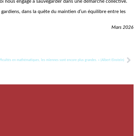
 foi nous engage à sauvegarder dans une démarche collective.
gardiens, dans la quête du maintien d’un équilibre entre les
Mars 2026
fficultés en mathématiques, les miennes sont encore plus grandes. » (Albert Einstein)