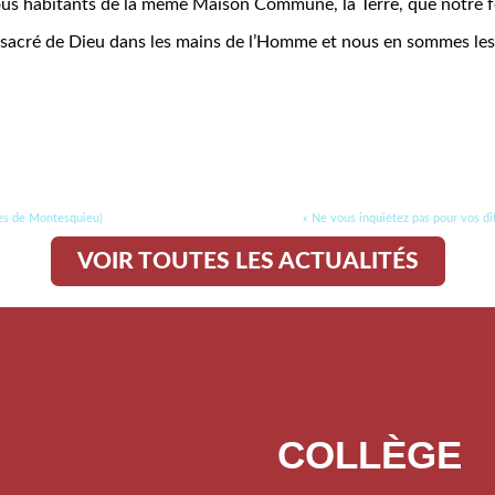
s tous habitants de la même Maison Commune, la Terre, que notre
ôt sacré de Dieu dans les mains de l’Homme et nous en sommes les 
les de Montesquieu)
« Ne vous inquiétez pas pour vos di
VOIR TOUTES LES ACTUALITÉS
COLLÈGE