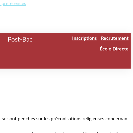
s préférences
Inscriptions
Recrutement
Post-Bac
École Directe
t se sont penchés sur les préconisations religieuses concernant