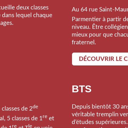
ueille deux classes
Au 64 rue Saint-Maur
e dans lequel chaque
Parmentier à partir de
ages.
niveau. Être collégien
mieux pour que chacu
fraternel.
DÉCOUVRIR LE 
BTS
Depuis bientôt 30 an
de
 classes de 2
véritable tremplin ver
re
l, 5 classes de 1
et
d’études supérieures.
re
le