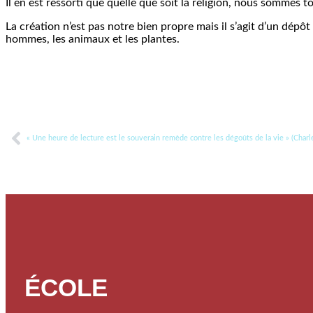
Il en est ressorti que quelle que soit la religion, nous somme
La création n’est pas notre bien propre mais il s’agit d’un dép
hommes, les animaux et les plantes.
« Une heure de lecture est le souverain remède contre les dégoûts de la vie » (Char
ÉCOLE