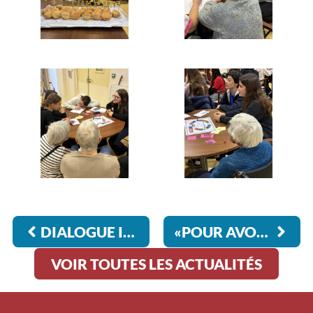
DIALOGUE INTER-RELIGIEUX : LA NATURE AU CŒUR DE LA FOI
«POUR AVOIR DU TALENT, IL FAUT ÊTRE CONVAINCU QU’ON EN POSSÈDE» (GUSTAVE FLAUBERT)
VOIR TOUTES LES ACTUALITÉS