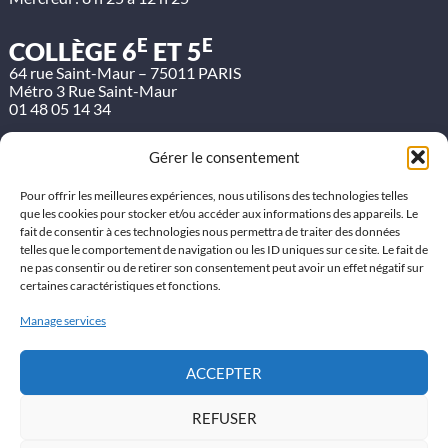
E
E
COLLÈGE 6
ET 5
64 rue Saint-Maur – 75011 PARIS
Métro 3 Rue Saint-Maur
01 48 05 14 34
Horaires :
Gérer le consentement
Lundi, mardi, jeudi et vendredi :
8 h 25 à 12 h 25 – 13 h 55 à 17 h
Mercredi : 8 h 25 à 12 h 25
Pour offrir les meilleures expériences, nous utilisons des technologies telles
que les cookies pour stocker et/ou accéder aux informations des appareils. Le
Etude du soir :
fait de consentir à ces technologies nous permettra de traiter des données
Lundi, mardi et jeudi jusqu’à 18 h
telles que le comportement de navigation ou les ID uniques sur ce site. Le fait de
ne pas consentir ou de retirer son consentement peut avoir un effet négatif sur
LYCÉE ET BTS
certaines caractéristiques et fonctions.
80 avenue Parmentier – 75011 PARIS
Métro 3 Parmentier
Manage services
01 48 05 16 47
Horaires :
ACCEPTER
Lundi, mardi, mercredi, jeudi et vendredi :
8 h 25 à 12 h 25 – 13 h 55 à 17 h (ou 19 h pour certains cours
REFUSER
ou options)