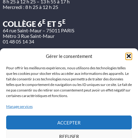
8 h 25 à 12 h 25 – 13 h 55 à 17 h
Mercredi : 8 h 25 à 12 h 25
E
E
COLLÈGE 6
ET 5
64 rue Saint-Maur – 75011 PARIS
Métro 3 Rue Saint-Maur
01 48 05 14 34
Horaires :
Gérer le consentement
Lundi, mardi, jeudi et vendredi :
8 h 25 à 12 h 25 – 13 h 55 à 17 h
Mercredi : 8 h 25 à 12 h 25
Pour offrir les meilleures expériences, nous utilisons des technologies telles
que les cookies pour stocker et/ou accéder aux informations des appareils. Le
Etude du soir :
fait de consentir à ces technologies nous permettra de traiter des données
Lundi, mardi et jeudi jusqu’à 18 h
telles que le comportement de navigation ou les ID uniques sur ce site. Le fait de
ne pas consentir ou de retirer son consentement peut avoir un effet négatif sur
LYCÉE ET BTS
certaines caractéristiques et fonctions.
80 avenue Parmentier – 75011 PARIS
Métro 3 Parmentier
Manage services
01 48 05 16 47
Horaires :
ACCEPTER
Lundi, mardi, mercredi, jeudi et vendredi :
8 h 25 à 12 h 25 – 13 h 55 à 17 h (ou 19 h pour certains cours
REFUSER