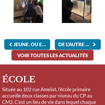
JEUNE, OÙ EST MA LIBERTÉ D’EXPRESSION ?
DE L’AUTRE CÔTÉ DU MIROIR
VOIR TOUTES LES ACTUALITÉS
ÉCOLE
Située au 102 rue Amelot, l’école primaire
accueille deux classes par niveau du CP au
CM2. C’est un lieu de vie dans lequel chaque