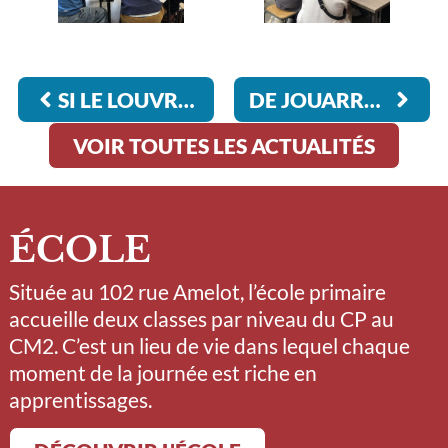
SI LE LOUVRE M’ÉTAIT CONTÉ…
DE JOUARRE À MEAUX, SUIVRE LE CHRIST
VOIR TOUTES LES ACTUALITÉS
ÉCOLE
Située au 102 rue Amelot, l’école primaire
accueille deux classes par niveau du CP au
CM2. C’est un lieu de vie dans lequel chaque
moment de la journée est riche en
apprentissages.