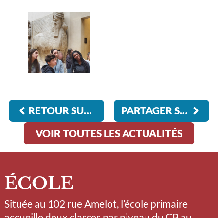
RETOUR SUR L’EXPOSITION SILENCE
PARTAGER SA FOI
VOIR TOUTES LES ACTUALITÉS
ÉCOLE
Située au 102 rue Amelot, l’école primaire
accueille deux classes par niveau du CP au