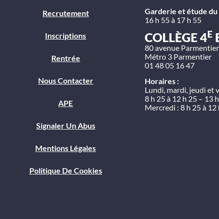
Garderie et étude du s
Recrutement
16 h 55 à 17 h 55
E
COLLÈGE 4
Inscriptions
80 avenue Parmentier
Métro 3 Parmentier
Rentrée
01 48 05 16 47
Nous Contacter
Horaires :
Lundi, mardi, jeudi et 
8 h 25 à 12 h 25 – 13 h
APE
Mercredi : 8 h 25 à 12
Signaler Un Abus
Mentions Légales
Politique De Cookies