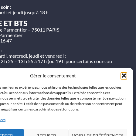
soir :
rdi et jeudi jusqu’à 18 h
E ET BTS
e Parmentier – 75011 PARIS
Parmentier
 16 47
 :
rdi, mercredi, jeudi et vendredi :
12 h 25 – 13 h 55 à 17 h (ou 19 h pour certains cours ou
Gérer le consentement
es meilleures expériences, nous utilisons des technologies telles que les cookies
et/ou accéder aux informations des appareils. Le fait de consentir à ces
 nous permettra de traiter des données telles que le comportement de navigation
ques sur ce site. Le fait de ne pas consentir ou de retirer son consentement peut
t négatif sur certaines caractéristiques et fonctions.
ices
EPTER
REFUSER
VOIR LES PRÉFÉRENCES