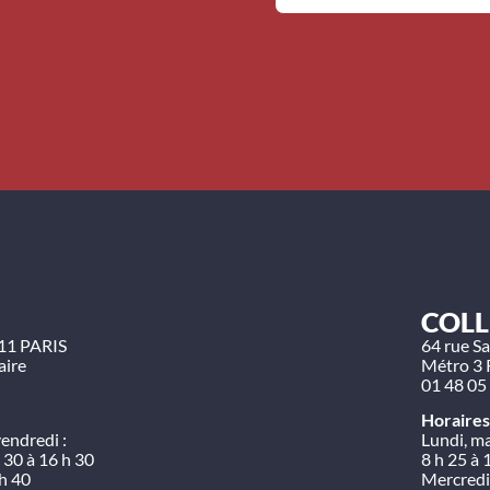
COLL
11 PARIS
64 rue S
aire
Métro 3 
01 48 05
Horaires
vendredi :
Lundi, ma
 30 à 16 h 30
8 h 25 à 
 h 40
Mercredi 