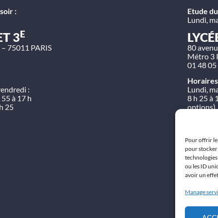
oir :
Etude du 
Lundi, ma
E
ET 3
LYCÉ
 – 75011 PARIS
80 avenu
Métro 3 
01 48 05
Horaires
vendredi :
Lundi, ma
 55 à 17 h
8 h 25 à 
 h 25
options)
Pour offrir l
pour stocker 
technologies
ou les ID uni
avoir un effe
Manage serv
ACC