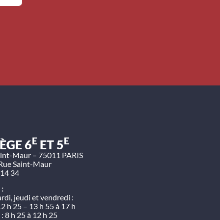
E
E
ÈGE 6
ET 5
aint-Maur – 75011 PARIS
Rue Saint-Maur
 14 34
 :
rdi, jeudi et vendredi :
12 h 25 – 13 h 55 à 17 h
: 8 h 25 à 12 h 25