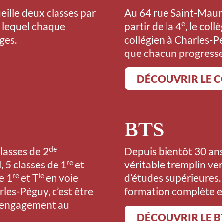
eille deux classes par
Au 64 rue Saint-Maur 
e
s lequel chaque
partir de la 4
, le col
ges.
collégien à Charles-P
que chacun progresse 
DÉCOUVRIR LE 
BTS
de
lasses de 2
Depuis bientôt 30 an
re
 5 classes de 1
et
véritable tremplin ver
re
le
e 1
et T
en voie
d’études supérieures.
les-Péguy, c’est être
formation complète e
n engagement au
DÉCOUVRIR LE B