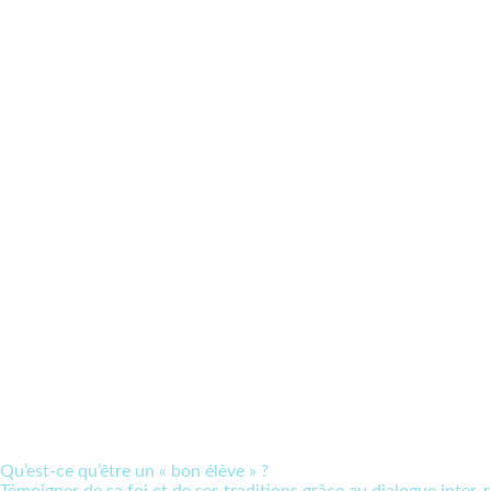
Qu’est-ce qu’être un « bon élève » ?
Témoigner de sa foi et de ses traditions grâce au dialogue inter-r